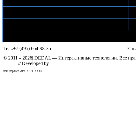
Выезд техника для настройки комплекса Ibar
В
Доставка по г. Москва (Газель)
Б
Услуги грузчиков
Б
Тел.:
+7 (495) 664-98-35
E-ma
© 2011 –
2026
| DEDAL — Интерактивные технологии. Все прав
Design
// Developed by
Solid
наш партнер ABC-OUTDOOR —
широкоформатная печать