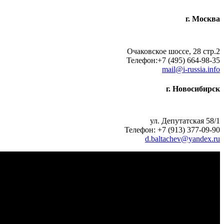
г. Москва
Очаковское шоссе, 28 стр.2
Телефон:+7 (495) 664-98-35
mail@i-russia.info
г. Новосибирск
ул. Депутатская 58/1
Телефон: +7 (913) 377-09-90
d.baltachev@yandex.ru
зирующееся исключительно производством инновационных
мида, 3d пирамида, интерактивный стол, интерактивный бар,