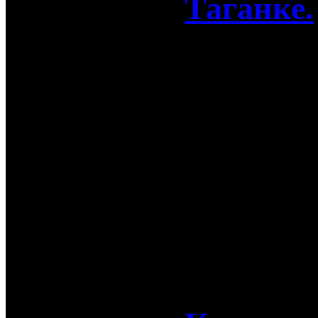
Таганке.
Компания Ге
Russia, Ded
монтаж гоб
цветочных 
Таганке.
21-09-2017