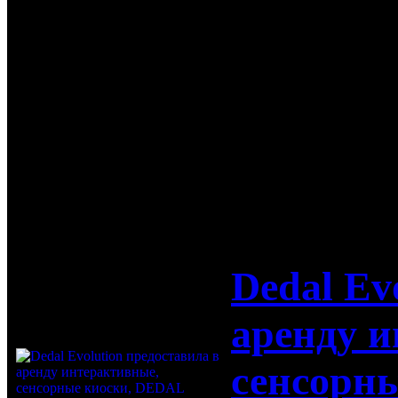
аренду инт
промоутера
реальности
17-10-2017
Dedal Ev
аренду 
сенсорн