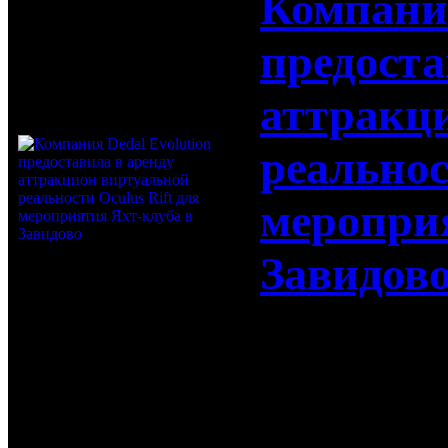
Компания
предоста
аттракц
реальнос
меропри
Завидов
Компания D
аренду атт
реальности