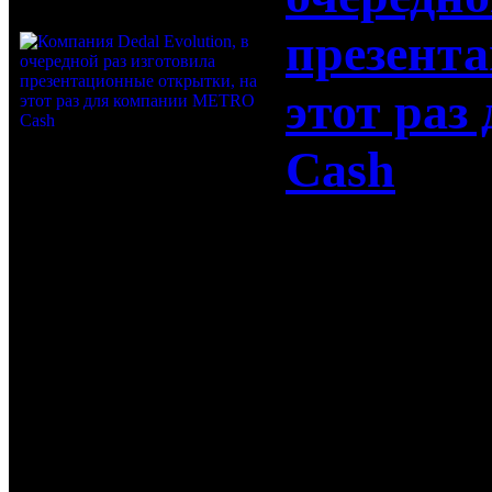
презент
этот ра
Cash
Компания De
изготовила
этот раз д
16-10-2017