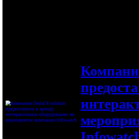
компании А
13-10-2017
Компания
предоста
интеракт
меропри
Infowatc