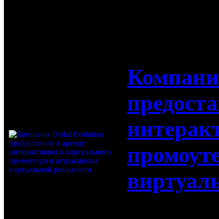
18-10-2017
Компания
предоста
интерак
промоуте
виртуал
Компания D