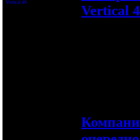
Vertical 
Dedal Evolu
интерактив
DEDAL Vert
17-10-2017
Компания
очередно