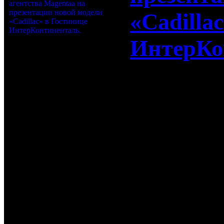
«Cadilla
ИнтерКо
Компания D
аренду гол
агентства 
модели «Ca
ИнтерКонти
21-09-2017