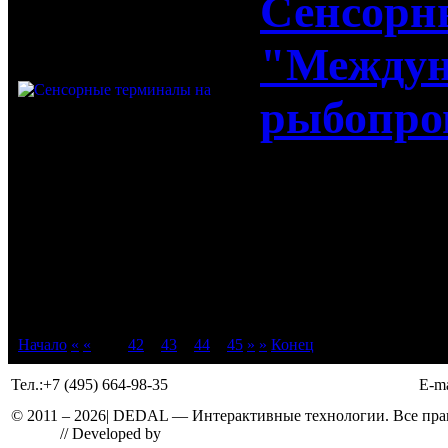
Сенсорн
"Между
рыбопр
Сенсорные
"Междунар
форум"
Начало
«
«
41 -
42
-
43
-
44
-
45
»
»
Конец
Тел.:
+7 (495) 664-98-35
E-ma
© 2011 –
2026
| DEDAL — Интерактивные технологии. Все прав
Design
// Developed by
Solid