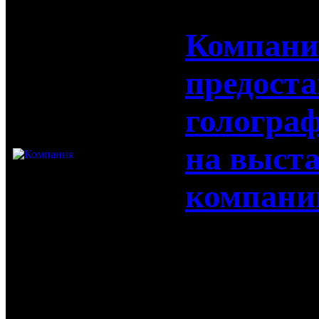
Компани
предоста
гологра
на выст
компани
Компания "
предостави
3D пирамид