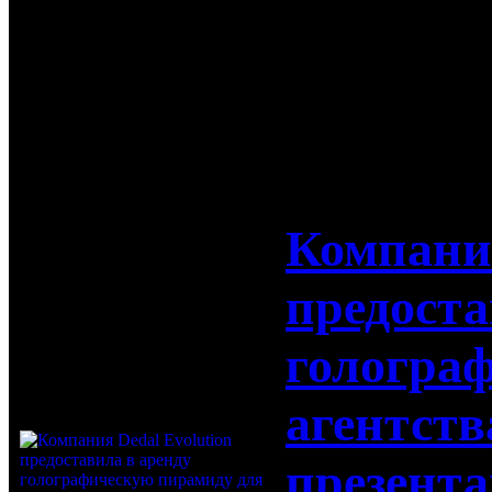
Яхт-клуба 
21-09-2017
Компания
предоста
гологра
агентств
презента