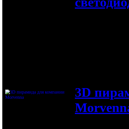
светоди
Компания Г
в аренду с
12-10-2017
3D пира
Morvenn
3D пирамид