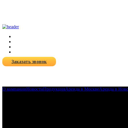
Заказать звонок
О компании
Новости
Продукция
Аренда в Москве
Аренда в Нов
31-10-2023
"Гефест Проекция " для бизн