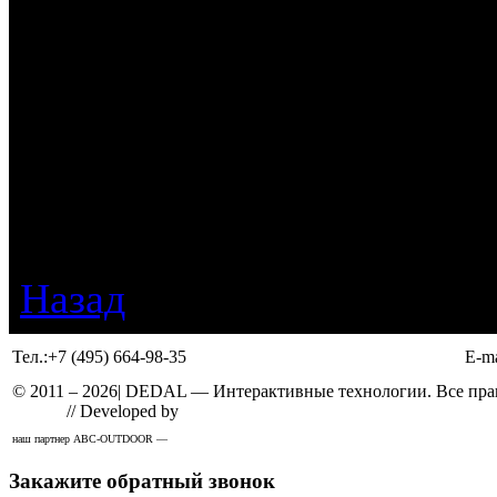
грантом Минобрнауки Рос
проекта «Популяризация н
«Гефест Капитал» приняла
наполнении форума и пред
интерактивные столы и L
Назад
Тел.:
+7 (495) 664-98-35
E-ma
© 2011 –
2026
| DEDAL — Интерактивные технологии. Все прав
Design
// Developed by
Solid
наш партнер ABC-OUTDOOR —
широкоформатная печать
Закажите обратный звонок