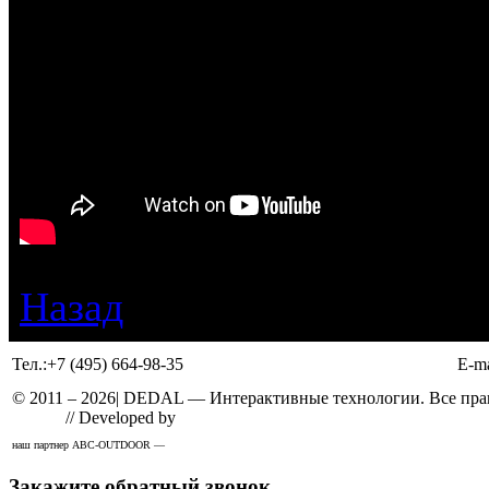
Назад
Тел.:
+7 (495) 664-98-35
E-ma
© 2011 –
2026
| DEDAL — Интерактивные технологии. Все прав
Design
// Developed by
Solid
наш партнер ABC-OUTDOOR —
широкоформатная печать
Закажите обратный звонок