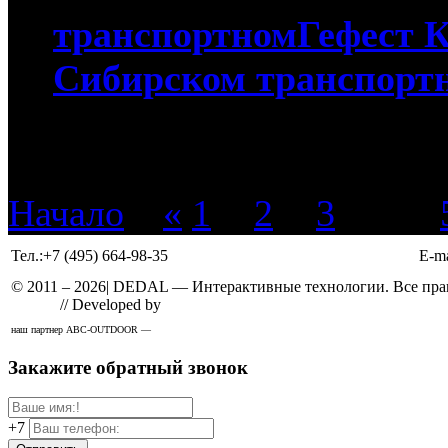
транспортномГефест 
Сибирском транспорт
Начало
«
«
1
-
2
-
3
-
4 -
Тел.:
+7 (495) 664-98-35
E-ma
© 2011 –
2026
| DEDAL — Интерактивные технологии. Все прав
Design
// Developed by
Solid
наш партнер ABC-OUTDOOR —
широкоформатная печать
Закажите обратный звонок
+7