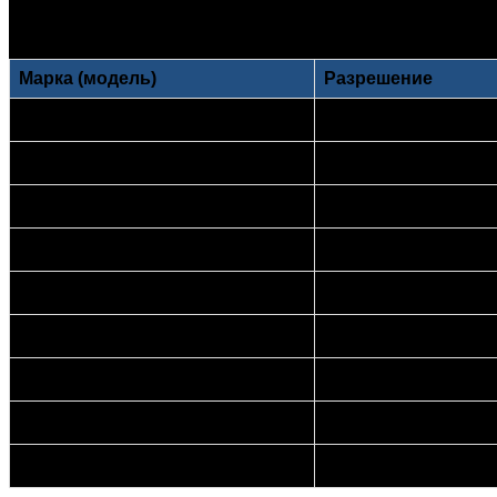
Цены на дисплеи для 
Марка (модель)
Разрешение
IKAR 32”
FHD
IKAR 43”
UHD
IKAR 49”
UHD
IKAR 55”
UHD
IKAR 65”
UHD
IKAR 75”
UHD
IKAR 86”
UHD
IKAR 98”
UHD
IKAR 110”
UHD