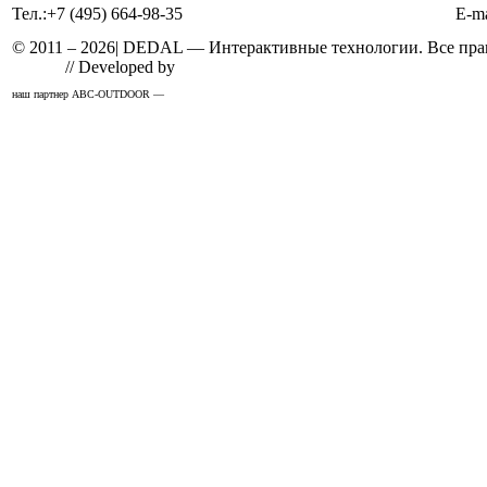
Тел.:
+7 (495) 664-98-35
E-ma
© 2011 –
2026
| DEDAL — Интерактивные технологии. Все прав
Design
// Developed by
Solid
наш партнер ABC-OUTDOOR —
широкоформатная печать