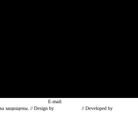
E-mail:
mail@i-russia.info
а защищены. // Design by
Lotta Design
// Developed by
Solid